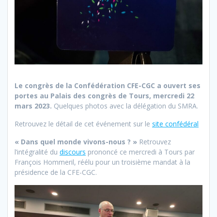
Le congrès de la Confédération CFE-CGC a ouvert ses
portes au Palais des congrès de Tours, mercredi 22
mars 2023.
Quelques photos avec la délégation du SMRA.
Retrouvez le détail de cet événement sur le
site confédéral
« Dans quel monde vivons-nous ? »
Retrouvez
l’intégralité du
discours
prononcé ce mercredi à Tours par
François Hommeril, réélu pour un troisième mandat à la
présidence de la CFE-CGC.