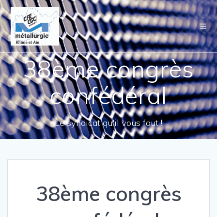
Passer
au
contenu
38ème congrès
confédéral
Le syndicat qu'il vous faut !
38ème congrès