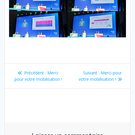
Navigation
Article
Article
Précédent :
Merci
Suivant :
Merci pour
de
précédent
suivant
pour votre mobilisation !
votre mobilisation !
:
:
l’article