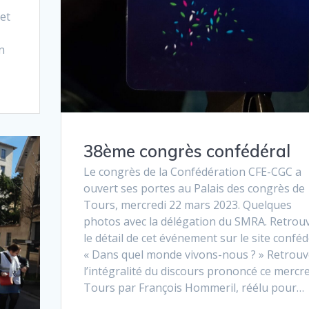
 et
n
38ème congrès confédéral
Le congrès de la Confédération CFE-CGC a
ouvert ses portes au Palais des congrès de
Tours, mercredi 22 mars 2023. Quelques
photos avec la délégation du SMRA. Retrou
le détail de cet événement sur le site conféd
« Dans quel monde vivons-nous ? » Retrouv
l’intégralité du discours prononcé ce mercre
Tours par François Hommeril, réélu pour…