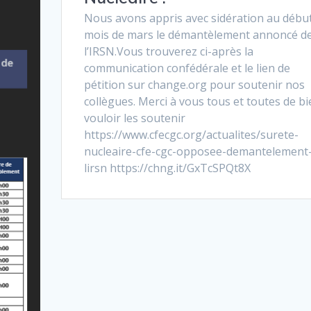
Nous avons appris avec sidération au débu
mois de mars le démantèlement annoncé d
l’IRSN.Vous trouverez ci-après la
communication confédérale et le lien de
pétition sur change.org pour soutenir nos
collègues. Merci à vous tous et toutes de bi
vouloir les soutenir
https://www.cfecgc.org/actualites/surete-
nucleaire-cfe-cgc-opposee-demantelement
lirsn https://chng.it/GxTcSPQt8X