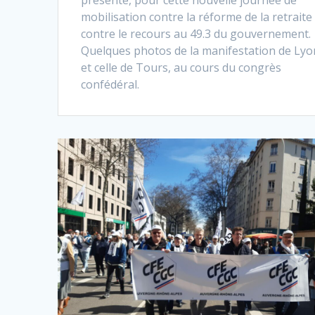
présente, pour cette nouvelle journée de
mobilisation contre la réforme de la retraite
contre le recours au 49.3 du gouvernement.
Quelques photos de la manifestation de Lyo
et celle de Tours, au cours du congrès
confédéral.