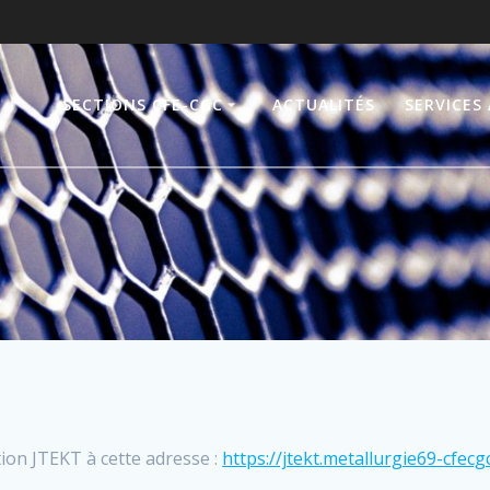
SECTIONS CFE-CGC
ACTUALITÉS
SERVICES
tion JTEKT à cette adresse :
https://jtekt.metallurgie69-cfecgc