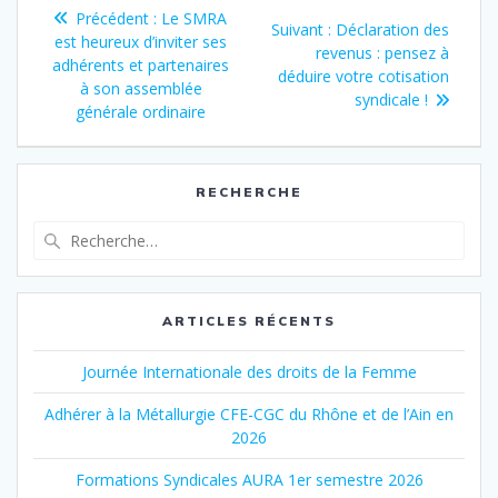
Navigation
Article
Précédent :
Le SMRA
Article
Suivant :
Déclaration des
de
précédent
est heureux d’inviter ses
suivant
revenus : pensez à
:
adhérents et partenaires
:
déduire votre cotisation
l’article
à son assemblée
syndicale !
générale ordinaire
RECHERCHE
Recherche
pour
:
ARTICLES RÉCENTS
Journée Internationale des droits de la Femme
Adhérer à la Métallurgie CFE-CGC du Rhône et de l’Ain en
2026
Formations Syndicales AURA 1er semestre 2026