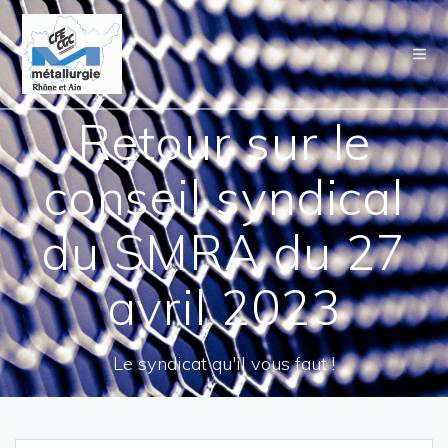
Passer
au
contenu
Retour sur le
conseil syndical
du SMRA du 27
avril 2023
Le syndicat qu'il vous faut !