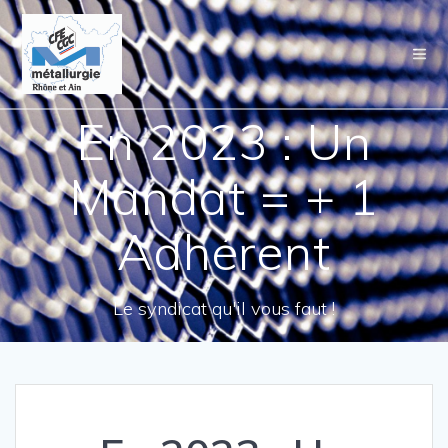
Passer
au
contenu
En 2023 : Un
Mandat = + 1
Adhérent
Le syndicat qu'il vous faut !