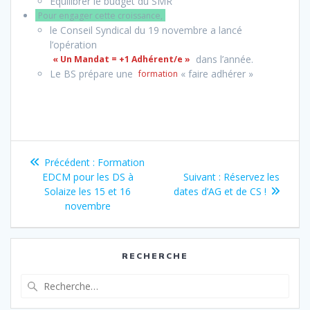
Équilibrer le budget du SMR
Pour engager cette croissance,
le Conseil Syndical du 19 novembre a lancé
l’opération
dans l’année.
« Un Mandat = +1 Adhérent/e »
Le BS prépare une
« faire adhérer »
formation
Navigation
Article
Précédent :
Formation
de
précédent
Article
EDCM pour les DS à
Suivant :
Réservez les
:
suivant
Solaize les 15 et 16
dates d’AG et de CS !
l’article
:
novembre
RECHERCHE
Recherche
pour
: